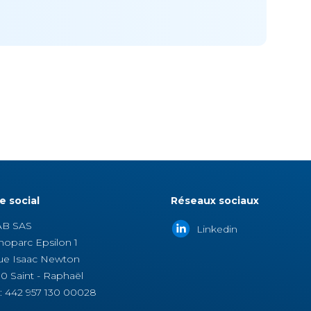
e social
Réseaux sociaux
AB SAS
Linkedin
noparc Epsilon 1
ue Isaac Newton
0 Saint - Raphaël
 : 442 957 130 00028