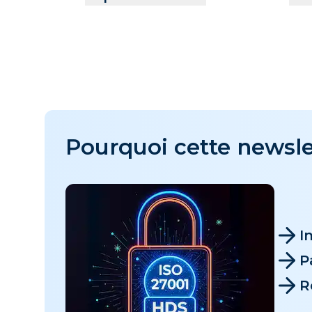
Pourquoi cette newsle
I
P
R