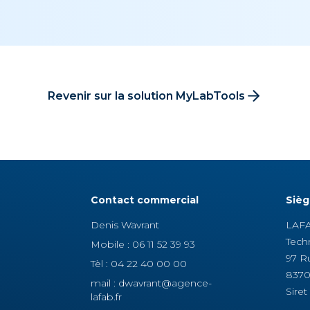
Revenir sur la solution MyLabTools
Contact commercial
Sièg
Denis Wavrant
LAF
Tech
Mobile :
06 11 52 39 93
97 R
Tèl :
04 22 40 00 00
8370
mail :
dwavrant@agence-
Siret
lafab.fr